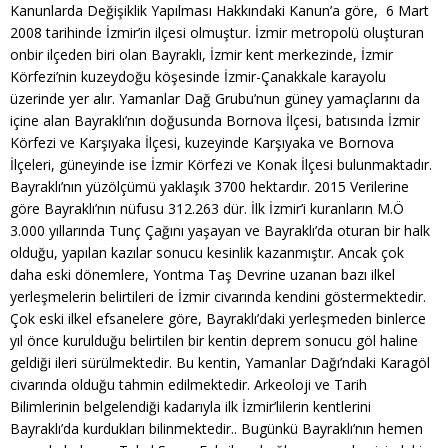
Kanunlarda Değişiklik Yapılması Hakkındaki Kanun’a göre, 6 Mart
2008 tarihinde İzmir’in ilçesi olmuştur. İzmir metropolü oluşturan
onbir ilçeden biri olan Bayraklı, İzmir kent merkezinde, İzmir
Körfezi’nin kuzeydoğu köşesinde İzmir-Çanakkale karayolu
üzerinde yer alır. Yamanlar Dağ Grubu’nun güney yamaçlarını da
içine alan Bayraklı’nın doğusunda Bornova İlçesi, batısında İzmir
Körfezi ve Karşıyaka İlçesi, kuzeyinde Karşıyaka ve Bornova
İlçeleri, güneyinde ise İzmir Körfezi ve Konak İlçesi bulunmaktadır.
Bayraklı’nın yüzölçümü yaklaşık 3700 hektardır. 2015 Verilerine
göre Bayraklı’nın nüfusu 312.263 dür. İlk İzmir’i kuranların M.Ö
3.000 yıllarında Tunç Çağını yaşayan ve Bayraklı’da oturan bir halk
olduğu, yapılan kazılar sonucu kesinlik kazanmıştır. Ancak çok
daha eski dönemlere, Yontma Taş Devrine uzanan bazı ilkel
yerleşmelerin belirtileri de İzmir civarında kendini göstermektedir.
Çok eski ilkel efsanelere göre, Bayraklı’daki yerleşmeden binlerce
yıl önce kurulduğu belirtilen bir kentin deprem sonucu göl haline
geldiği ileri sürülmektedir. Bu kentin, Yamanlar Dağı’ndaki Karagöl
civarında olduğu tahmin edilmektedir. Arkeoloji ve Tarih
Bilimlerinin belgelendiği kadarıyla ilk İzmir’lilerin kentlerini
Bayraklı’da kurdukları bilinmektedir.. Bugünkü Bayraklı’nın hemen