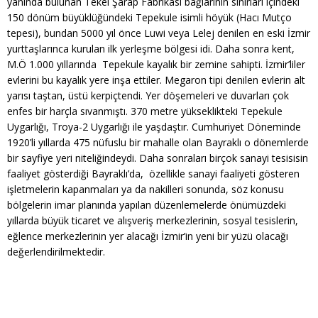
yanında bulunan Tekel Şarap Fabrikası bağlarının sınırları içindeki
150 dönüm büyüklüğündeki Tepekule isimli höyük (Hacı Mutço
tepesi), bundan 5000 yıl önce Luwi veya Lelej denilen en eski İzmir
yurttaşlarınca kurulan ilk yerleşme bölgesi idi. Daha sonra kent,
M.Ö 1.000 yıllarında Tepekule kayalık bir zemine sahipti. İzmir’liler
evlerini bu kayalık yere inşa ettiler. Megaron tipi denilen evlerin alt
yarısı taştan, üstü kerpiçtendi. Yer döşemeleri ve duvarları çok
enfes bir harçla sıvanmıştı. 370 metre yükseklikteki Tepekule
Uygarlığı, Troya-2 Uygarlığı ile yaşdaştır. Cumhuriyet Döneminde
1920’li yıllarda 475 nüfuslu bir mahalle olan Bayraklı o dönemlerde
bir sayfiye yeri niteliğindeydi. Daha sonraları birçok sanayi tesisisin
faaliyet gösterdiği Bayraklı’da, özellikle sanayi faaliyeti gösteren
işletmelerin kapanmaları ya da nakilleri sonunda, söz konusu
bölgelerin imar planında yapılan düzenlemelerde önümüzdeki
yıllarda büyük ticaret ve alışveriş merkezlerinin, sosyal tesislerin,
eğlence merkezlerinin yer alacağı İzmir’in yeni bir yüzü olacağı
değerlendirilmektedir.