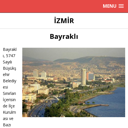
MENU
İZMIR
Bayraklı
Bayrakl
ı, 5747
Sayılı
Büyükş
ehir
Belediy
esi
Sınırları
İçerisin
de İlçe
Kurulm
ası ve
Bazı