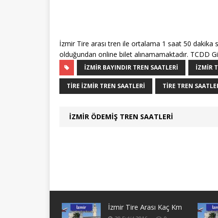
İzmir Tire arası tren ile ortalama 1 saat 50 dakika 
olduğundan online bilet alınamamaktadır. TCDD Gişeleri
İZMIR BAYINDIR TREN SAATLERI
İZMIR 
TIRE İZMIR TREN SAATLERI
TIRE TREN SAATLE
İZMIR ÖDEMIŞ TREN SAATLERI
İzmir Tire Arası Kaç Km