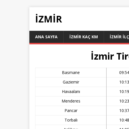
İZMIR
ANA SAYFA
İZMIR KAÇ KM
İZMIR İL
İzmir Ti
Basmane
09:5
Gaziemir
10:1
Havaalanı
10:1
Menderes
10:2
Pancar
10:3
Torbalı
10:4