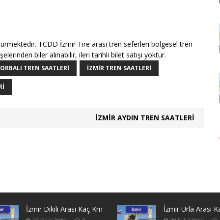
sürmektedir. TCDD İzmir Tire arası tren seferleri bölgesel tren
nden biler alınabilir, ileri tarihli bilet satışı yoktur.
TORBALI TREN SAATLERI
İZMIR TREN SAATLERI
RI
İZMIR AYDIN TREN SAATLERI
İzmir Dikili Arası Kaç Km
İzmir Urla Arası 