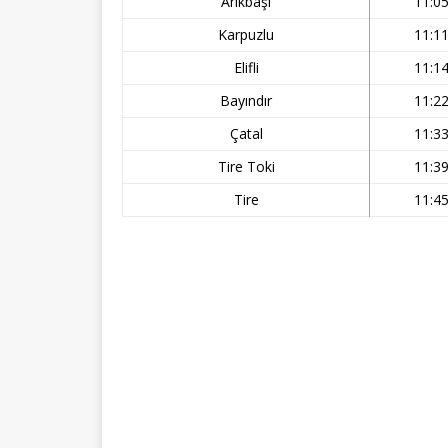
Arıkbaşı
11:0
Karpuzlu
11:1
Elifli
11:1
Bayındır
11:2
Çatal
11:3
Tire Toki
11:3
Tire
11:4