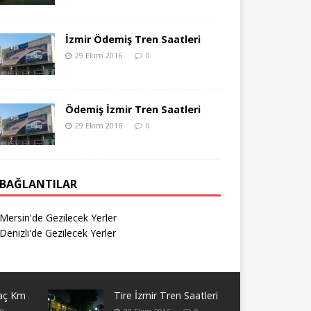
İzmir Ödemiş Tren Saatleri
29 Ekim 2016
0
Ödemiş İzmir Tren Saatleri
29 Ekim 2016
0
BAĞLANTILAR
Mersin'de Gezilecek Yerler
Denizli'de Gezilecek Yerler
Kaç Km
Tire İzmir Tren Saatleri