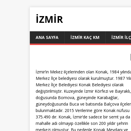
İZMIR
ANA SAYFA
İZMIR KAÇ KM
İZMIR İL
İzmir’in Mekez ilçelerinden olan Konak, 1984 yılınd
Merkez İlçe belediyesi olarak kurulmuştur. 1987 Yıl
Merkez İlçe Belediyesi Konak Belediyesi olarak
değiştirilmiştir. Kuzeyinde İzmir Körfezi ve Bayraklı,
doğusunda Bornova, güneyinde Karabağlar,
güneydoğusunda Buca ve batısında Balçova ilçeler
bulunmaktadır. 2015 Verilerine göre Konak nüfusu
375.490 dır. Konak, İzmir’de sadece bir semt ya da
mahalle adı olmayıp özellikle son 200 yıldır şehrin
merkezi olmuştur. Bu nedenle Konak Meydanı ve