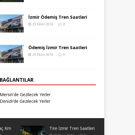
İzmir Ödemiş Tren Saatleri
29 Ekim 2016
0
Ödemiş İzmir Tren Saatleri
29 Ekim 2016
0
BAĞLANTILAR
Mersin'de Gezilecek Yerler
Denizli'de Gezilecek Yerler
Kaç Km
Tire İzmir Tren Saatleri