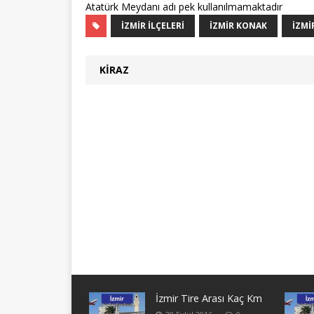
Atatürk Meydanı adı pek kullanılmamaktadır
IZMIR ILÇELERI
İZMIR KONAK
İZMI
KIRAZ
İzmir Tire Arası Kaç Km