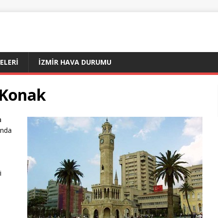
ÇELERI
İZMIR HAVA DURUMU
Konak
a
ında
i