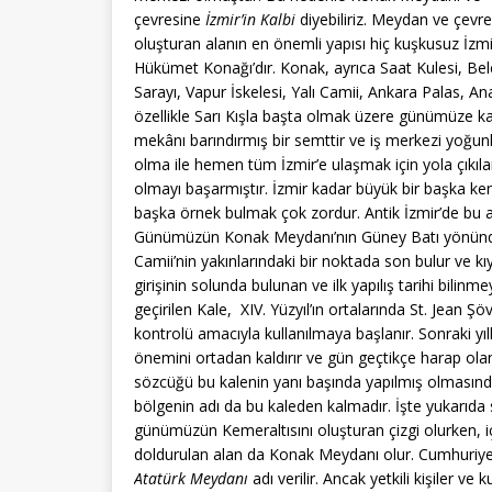
çevresine
İzmir’in Kalbi
diyebiliriz. Meydan ve çevre
oluşturan alanın en önemli yapısı hiç kuşkusuz İzmi
Hükümet Konağı’dır. Konak, ayrıca Saat Kulesi, Bel
Sarayı, Vapur İskelesi, Yalı Camii, Ankara Palas, An
özellikle Sarı Kışla başta olmak üzere günümüze kad
mekânı barındırmış bir semttir ve iş merkezi yoğu
olma ile hemen tüm İzmir’e ulaşmak için yola çıkılan
olmayı başarmıştır. İzmir kadar büyük bir başka ke
başka örnek bulmak çok zordur. Antik İzmir’de bu al
Günümüzün Konak Meydanı’nın Güney Batı yönündeki
Camii’nin yakınlarındaki bir noktada son bulur ve kı
girişinin solunda bulunan ve ilk yapılış tarihi bilinm
geçirilen Kale, XIV. Yüzyıl’ın ortalarında St. Jean Şö
kontrolü amacıyla kullanılmaya başlanır. Sonraki yıl
önemini ortadan kaldırır ve gün geçtikçe harap ola
sözcüğü bu kalenin yanı başında yapılmış olmasınd
bölgenin adı da bu kaleden kalmadır. İşte yukarıda s
günümüzün Kemeraltısını oluşturan çizgi olurken, 
doldurulan alan da Konak Meydanı olur. Cumhuriyet
Atatürk Meydanı
adı verilir. Ancak yetkili kişiler v