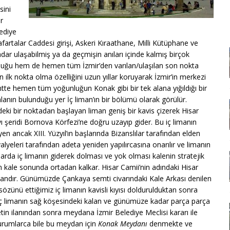
sini
r
ediye
afartalar Caddesi girişi, Askeri Kıraathane, Milli Kütüphane ve
ar ulaşabilmiş ya da geçmişin anıları içinde kalmış birçok
nluğu hem de hemen tüm İzmir’den varılan/ulaşılan son nokta
 ilk nokta olma özelliğini uzun yıllar koruyarak İzmir’in merkezi
ntte hemen tüm yoğunluğun Konak gibi bir tek alana yığıldığı bir
anın bulunduğu yer İç liman’ın bir bölümü olarak görülür.
 bir noktadan başlayan liman geniş bir kavis çizerek Hisar
yı şeridi Bornova Körfezi’ne doğru uzayıp gider. Bu iç limanın
eyen ancak XIII. Yüzyıl’ın başlarında Bizanslılar tarafından elden
valyeleri tarafından adeta yeniden yapılırcasına onarılır ve limanın
larda iç limanın giderek dolması ve yok olması kalenin stratejik
n kale sonunda ortadan kalkar. Hisar Camii’nin adındaki Hisar
andır. Günümüzde Çankaya semti civarındaki Kale Arkası denilen
özünü ettiğimiz iç limanın kavisli kıyısı doldurulduktan sonra
iç limanın sağ köşesindeki kalan ve günümüze kadar parça parça
in ilanından sonra meydana İzmir Belediye Meclisi kararı ile
e kurumlarca bile bu meydan için
Konak Meydanı
denmekte ve