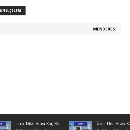
RIN ILÇELERI
MENDERES
İzmir Dikili Arası Kaç Km
İzmir Urla Arası 