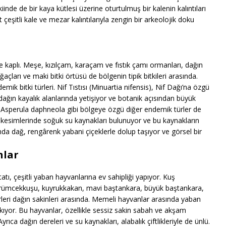
inde de bir kaya kütlesi üzerine oturtulmuş bir kalenin kalıntıları
çeşitli kale ve mezar kalıntılarıyla zengin bir arkeolojik doku
le kaplı. Meşe, kızılçam, karaçam ve fıstık çamı ormanları, dağın
ğaçları ve maki bitki örtüsü de bölgenin tipik bitkileri arasında.
emik bitki türleri. Nif Tıstısı (Minuartia nifensis), Nif Dağı’na özgü
, dağın kayalık alanlarında yetişiyor ve botanik açısından büyük
e Asperula daphneola gibi bölgeye özgü diğer endemik türler de
ek kesimlerinde soğuk su kaynakları bulunuyor ve bu kaynakların
ında dağ, rengârenk yabani çiçeklerle dolup taşıyor ve görsel bir
nlar
tı, çeşitli yaban hayvanlarına ev sahipliği yapıyor. Kuş
lı örümcekkuşu, kuyrukkakan, mavi baştankara, büyük baştankara,
leri dağın sakinleri arasında. Memeli hayvanlar arasında yaban
ıkıyor. Bu hayvanlar, özellikle sessiz sakin sabah ve akşam
ıca dağın dereleri ve su kaynakları, alabalık çiftlikleriyle de ünlü.