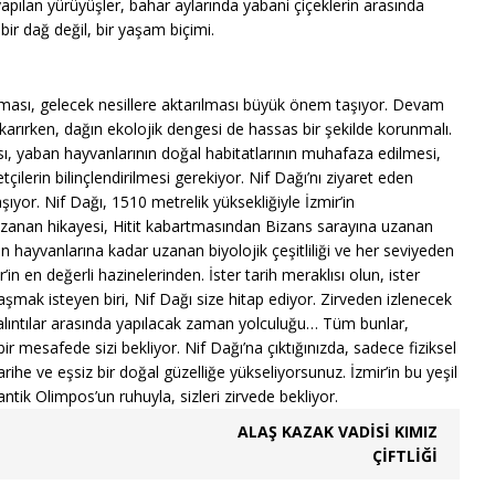
pılan yürüyüşler, bahar aylarında yabani çiçeklerin arasında
 bir dağ değil, bir yaşam biçimi.
unması, gelecek nesillere aktarılması büyük önem taşıyor. Devam
 çıkarırken, dağın ekolojik dengesi de hassas bir şekilde korunmalı.
sı, yaban hayvanlarının doğal habitatlarının muhafaza edilmesi,
çilerin bilinçlendirilmesi gerekiyor. Nif Dağı’nı ziyaret eden
yor. Nif Dağı, 1510 metrelik yüksekliğiyle İzmir’in
zanan hikayesi, Hitit kabartmasından Bizans sarayına uzanan
an hayvanlarına kadar uzanan biyolojik çeşitliliği ve her seviyeden
in en değerli hazinelerinden. İster tarih meraklısı olun, ister
şmak isteyen biri, Nif Dağı size hitap ediyor. Zirveden izlenecek
alıntılar arasında yapılacak zaman yolculuğu… Tüm bunlar,
r mesafede sizi bekliyor. Nif Dağı’na çıktığınızda, sadece fiziksel
tarihe ve eşsiz bir doğal güzelliğe yükseliyorsunuz. İzmir’in bu yeşil
antik Olimpos’un ruhuyla, sizleri zirvede bekliyor.
ALAŞ KAZAK VADISI KIMIZ
ÇIFTLIĞI