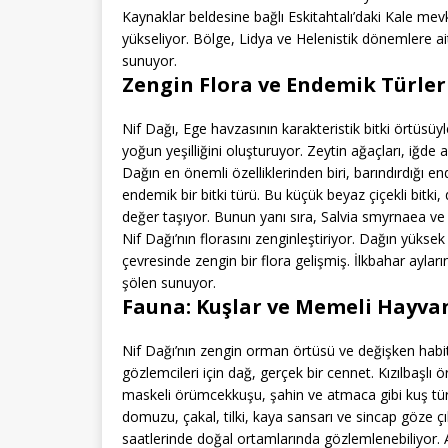
Kaynaklar beldesine bağlı Eskitahtalı’daki Kale mevki
yükseliyor. Bölge, Lidya ve Helenistik dönemlere ait 
sunuyor.
Zengin Flora ve Endemik Türler
Nif Dağı, Ege havzasının karakteristik bitki örtüsüy
yoğun yeşilliğini oluşturuyor. Zeytin ağaçları, iğde a
Dağın en önemli özelliklerinden biri, barındırdığı end
endemik bir bitki türü. Bu küçük beyaz çiçekli bitki
değer taşıyor. Bunun yanı sıra, Salvia smyrnaea v
Nif Dağı’nın florasını zenginleştiriyor. Dağın yüks
çevresinde zengin bir flora gelişmiş. İlkbahar aylar
şölen sunuyor.
Fauna: Kuşlar ve Memeli Hayva
Nif Dağı’nın zengin orman örtüsü ve değişken habita
gözlemcileri için dağ, gerçek bir cennet. Kızılbaş
maskeli örümcekkuşu, şahin ve atmaca gibi kuş tür
domuzu, çakal, tilki, kaya sansarı ve sincap göze ç
saatlerinde doğal ortamlarında gözlemlenebiliyor. Ayr