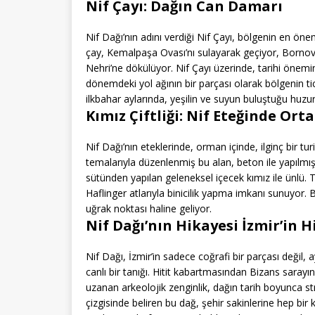
Nif Çayı: Dağın Can Damarı
Nif Dağı’nın adını verdiği Nif Çayı, bölgenin en ön
çay, Kemalpaşa Ovası’nı sulayarak geçiyor, Bornova
Nehri’ne dökülüyor. Nif Çayı üzerinde, tarihi önem
dönemdeki yol ağının bir parçası olarak bölgenin tic
ilkbahar aylarında, yeşilin ve suyun buluştuğu huzur
Kımız Çiftliği: Nif Eteğinde Ort
Nif Dağı’nın eteklerinde, orman içinde, ilginç bir tur
temalarıyla düzenlenmiş bu alan, beton ile yapılmı
sütünden yapılan geleneksel içecek kımız ile ünlü. Tes
Haflinger atlarıyla binicilik yapma imkanı sunuyor. 
uğrak noktası haline geliyor.
Nif Dağı’nın Hikayesi İzmir’in H
Nif Dağı, İzmir’in sadece coğrafi bir parçası değil,
canlı bir tanığı. Hitit kabartmasından Bizans saray
uzanan arkeolojik zenginlik, dağın tarih boyunca s
çizgisinde beliren bu dağ, şehir sakinlerine hep bir