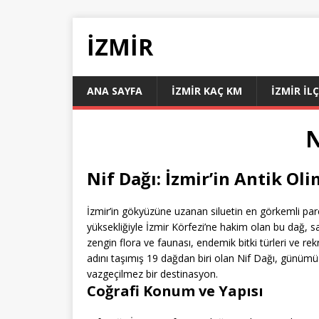
İZMIR
ANA SAYFA
İZMIR KAÇ KM
İZMIR İL
N
Nif Dağı: İzmir’in Antik Ol
İzmir’in gökyüzüne uzanan siluetin en görkemli par
yüksekliğiyle İzmir Körfezi’ne hakim olan bu dağ, sad
zengin flora ve faunası, endemik bitki türleri ve r
adını taşımış 19 dağdan biri olan Nif Dağı, günümüz
vazgeçilmez bir destinasyon.
Coğrafi Konum ve Yapısı