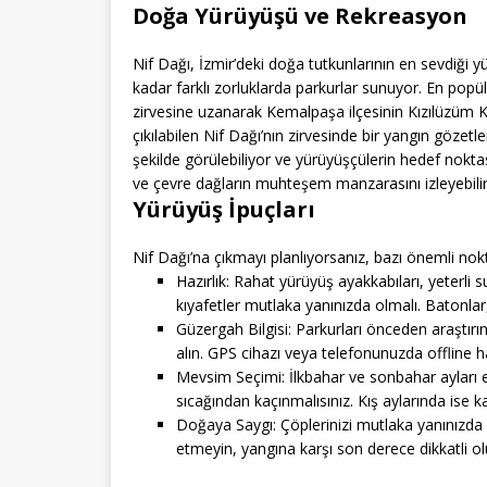
Doğa Yürüyüşü ve Rekreasyon
Nif Dağı, İzmir’deki doğa tutkunlarının en sevdiği y
kadar farklı zorluklarda parkurlar sunuyor. En popü
zirvesine uzanarak Kemalpaşa ilçesinin Kızılüzüm Kö
çıkılabilen Nif Dağı’nın zirvesinde bir yangın gözet
şekilde görülebiliyor ve yürüyüşçülerin hedef nokta
ve çevre dağların muhteşem manzarasını izleyebilir
Yürüyüş İpuçları
Nif Dağı’na çıkmayı planlıyorsanız, bazı önemli nokt
Hazırlık: Rahat yürüyüş ayakkabıları, yeterli 
kıyafetler mutlaka yanınızda olmalı. Batonlar, 
Güzergah Bilgisi: Parkurları önceden araştır
alın. GPS cihazı veya telefonunuzda offline h
Mevsim Seçimi: İlkbahar ve sonbahar ayları e
sıcağından kaçınmalısınız. Kış aylarında ise k
Doğaya Saygı: Çöplerinizi mutlaka yanınızda 
etmeyin, yangına karşı son derece dikkatli ol