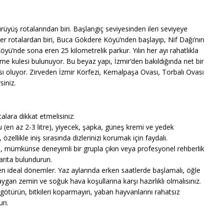
ürüyüş rotalarından biri. Başlangıç seviyesinden ileri seviyeye
ler rotalardan biri, Buca Gökdere Köyü’nden başlayıp, Nif Dağı’nın
yü’nde sona eren 25 kilometrelik parkur. Yılın her ayı rahatlıkla
leme kulesi bulunuyor. Bu beyaz yapı, İzmir’den bakıldığında net bir
sı oluyor. Zirveden İzmir Körfezi, Kemalpaşa Ovası, Torbalı Ovası
siniz.
alara dikkat etmelisiniz:
su (en az 2-3 litre), yiyecek, şapka, güneş kremi ve yedek
özellikle iniş sırasında dizlerinizi korumak için faydalı.
ın, mümkünse deneyimli bir grupla çıkın veya profesyonel rehberlik
arita bulundurun.
n ideal dönemler. Yaz aylarında erken saatlerde başlamalı, öğle
aygan zemin ve soğuk hava koşullarına karşı hazırlıklı olmalısınız.
götürün, bitkileri koparmayın, yaban hayvanlarını rahatsız
un.