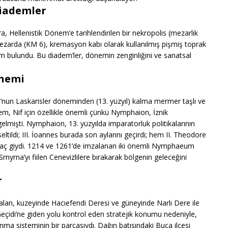
Diademler
 Hellenistik Dönem’e tarihlendirilen bir nekropolis (mezarlık
r mezarda (KM 6), kremasyon kabı olarak kullanılmış pişmiş toprak
dem bulundu. Bu diadem’ler, dönemin zenginliğini ve sanatsal
önemi
’nun Laskarisler döneminden (13. yüzyıl) kalma mermer taşlı ve
önem, Nif için özellikle önemli çünkü Nymphaion, İznik
lmişti. Nymphaion, 13. yüzyılda imparatorluk politikalarının
tildi; III. İoannes burada son aylarını geçirdi; hem II. Theodore
 taç giydi. 1214 ve 1261’de imzalanan iki önemli Nymphaeum
myrna’yı fiilen Cenevizlilere bırakarak bölgenin geleceğini
r
lan, kuzeyinde Hacıefendi Deresi ve güneyinde Narlı Dere ile
 Geçidi’ne giden yolu kontrol eden stratejik konumu nedeniyle,
 sisteminin bir parçasıydı. Dağın batısındaki Buca ilçesi