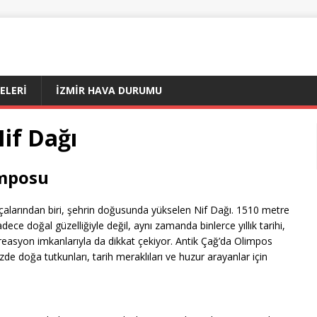
ÇELERI
İZMIR HAVA DURUMU
if Dağı
imposu
çalarından biri, şehrin doğusunda yükselen Nif Dağı. 1510 metre
ece doğal güzelliğiyle değil, aynı zamanda binlerce yıllık tarihi,
ekreasyon imkanlarıyla da dikkat çekiyor. Antik Çağ’da Olimpos
de doğa tutkunları, tarih meraklıları ve huzur arayanlar için