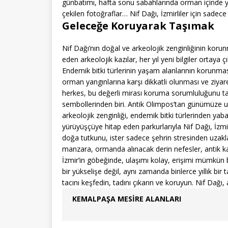
günbatımı, hafta sonu sabahlarında orman içinde ya
çekilen fotoğraflar… Nif Dağı, İzmirliler için sadece
Geleceğe Koruyarak Taşımak
Nif Dağı’nın doğal ve arkeolojik zenginliğinin kor
eden arkeolojik kazılar, her yıl yeni bilgiler ortaya
Endemik bitki türlerinin yaşam alanlarının korunma
orman yangınlarına karşı dikkatli olunması ve ziyaret
herkes, bu değerli mirası koruma sorumluluğunu taşı
sembollerinden biri. Antik Olimpos’tan günümüze u
arkeolojik zenginliği, endemik bitki türlerinden yab
yürüyüşçüye hitap eden parkurlarıyla Nif Dağı, İzmir’
doğa tutkunu, ister sadece şehrin stresinden uzakla
manzara, ormanda alınacak derin nefesler, antik k
İzmir’in göbeğinde, ulaşımı kolay, erişimi mümkün bi
bir yükselişe değil, aynı zamanda binlerce yıllık bir 
tacını keşfedin, tadını çıkarın ve koruyun. Nif Dağı, 
KEMALPAŞA MESIRE ALANLARI