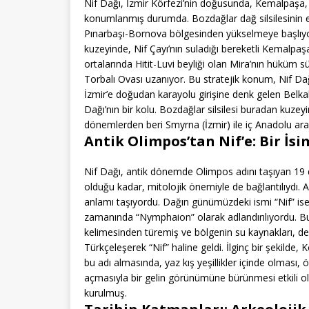
Nif Dağı, İzmir Körfezi’nin doğusunda, Kemalpaşa, B
konumlanmış durumda. Bozdağlar dağ silsilesinin e
Pınarbaşı-Bornova bölgesinden yükselmeye başlıyo
kuzeyinde, Nif Çayı’nın suladığı bereketli Kemalpaş
ortalarında Hitit-Luvi beyliği olan Mira’nın hüküm 
Torbalı Ovası uzanıyor. Bu stratejik konum, Nif Dağ
İzmir’e doğudan karayolu girişine denk gelen Belkah
Dağı’nın bir kolu. Bozdağlar silsilesi buradan kuzeyi
dönemlerden beri Smyrna (İzmir) ile iç Anadolu aras
Antik Olimpos’tan Nif’e: Bir İs
Nif Dağı, antik dönemde Olimpos adını taşıyan 19 da
olduğu kadar, mitolojik önemiyle de bağlantılıydı. A
anlamı taşıyordu. Dağın günümüzdeki ismi “Nif” is
zamanında “Nymphaion” olarak adlandırılıyordu. Bu
kelimesinden türemiş ve bölgenin su kaynakları, d
Türkçeleşerek “Nif” haline geldi. İlginç bir şekilde, 
bu adı almasında, yaz kış yeşillikler içinde olması, 
açmasıyla bir gelin görünümüne bürünmesi etkili o
kurulmuş.