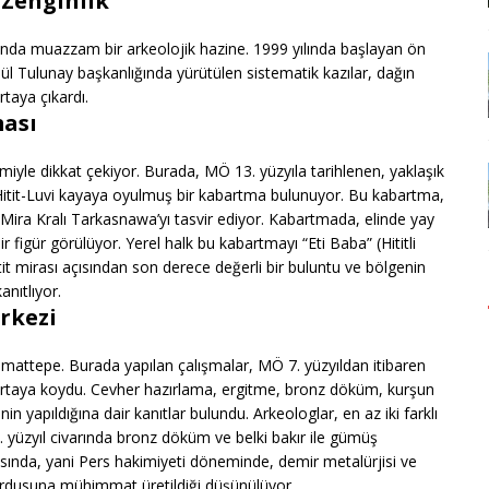
 Zenginlik
manda muazzam bir arkeolojik hazine. 1999 yılında başlayan ön
 Tül Tulunay başkanlığında yürütülen sistematik kazılar, dağın
taya çıkardı.
ması
miyle dikkat çekiyor. Burada, MÖ 13. yüzyıla tarihlenen, yaklaşık
 Hitit-Luvi kayaya oyulmuş bir kabartma bulunuyor. Bu kabartma,
Mira Kralı Tarkasnawa’yı tasvir ediyor. Kabartmada, elinde yay
 figür görülüyor. Yerel halk bu kabartmayı “Eti Baba” (Hititli
it mirası açısından son derece değerli bir buluntu ve bölgenin
anıtlıyor.
rkezi
ramattepe. Burada yapılan çalışmalar, MÖ 7. yüzyıldan itibaren
ortaya koydu. Cevher hazırlama, ergitme, bronz döküm, kurşun
 yapıldığına dair kanıtlar bulundu. Arkeologlar, en az iki farklı
 7. yüzyıl civarında bronz döküm ve belki bakır ile gümüş
asında, yani Pers hakimiyeti döneminde, demir metalürjisi ve
ordusuna mühimmat üretildiği düşünülüyor.