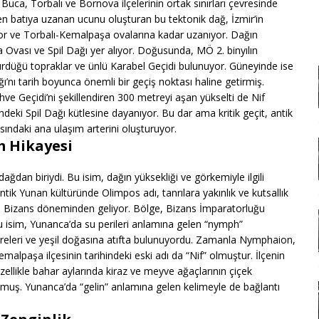
uca, Torbalı ve Bornova ilçelerinin ortak sınırları çevresinde
n batıya uzanan ucunu oluşturan bu tektonik dağ, İzmir’in
r ve Torbalı-Kemalpaşa ovalarına kadar uzanıyor. Dağın
a Ovası ve Spil Dağı yer alıyor. Doğusunda, MÖ 2. binyılın
sürdüğü topraklar ve ünlü Karabel Geçidi bulunuyor. Güneyinde ise
ı’nı tarih boyunca önemli bir geçiş noktası haline getirmiş.
ve Geçidi’ni şekillendiren 300 metreyi aşan yükselti de Nif
ndeki Spil Dağı kütlesine dayanıyor. Bu dar ama kritik geçit, antik
ındaki ana ulaşım arterini oluşturuyor.
im Hikayesi
ğdan biriydi. Bu isim, dağın yüksekliği ve görkemiyle ilgili
ntik Yunan kültüründe Olimpos adı, tanrılara yakınlık ve kutsallık
e Bizans döneminden geliyor. Bölge, Bizans İmparatorluğu
 isim, Yunanca’da su perileri anlamına gelen “nymph”
ereleri ve yeşil doğasına atıfta bulunuyordu. Zamanla Nymphaion,
Kemalpaşa ilçesinin tarihindeki eski adı da “Nif” olmuştur. İlçenin
özellikle bahar aylarında kiraz ve meyve ağaçlarının çiçek
lmuş. Yunanca’da “gelin” anlamına gelen kelimeyle de bağlantı