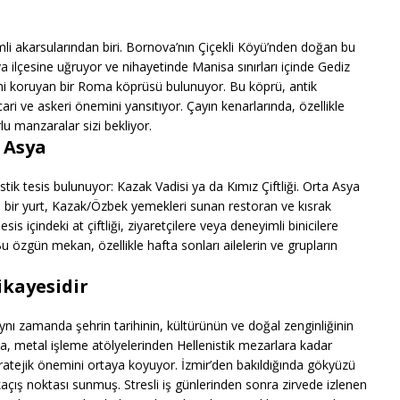
emli akarsularından biri. Bornova’nın Çiçekli Köyü’nden doğan bu
 ilçesine uğruyor ve nihayetinde Manisa sınırları içinde Gediz
ini koruyan bir Roma köprüsü bulunuyor. Bu köprü, antik
ari ve askeri önemini yansıtıyor. Çayın kenarlarında, özellikle
lu manzaralar sizi bekliyor.
a Asya
istik tesis bulunuyor: Kazak Vadisi ya da Kımız Çiftliği. Orta Asya
ş bir yurt, Kazak/Özbek yemekleri sunan restoran ve kısrak
is içindeki at çiftliği, ziyaretçilere veya deneyimli binicilere
Bu özgün mekan, özellikle hafta sonları ailelerin ve grupların
ikayesidir
 aynı zamanda şehrin tarihinin, kültürünün ve doğal zenginliğinin
ına, metal işleme atölyelerinden Hellenistik mezarlara kadar
tratejik önemini ortaya koyuyor. İzmir’den bakıldığında gökyüzü
 kaçış noktası sunmuş. Stresli iş günlerinden sonra zirvede izlenen