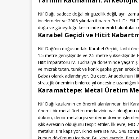
Tarihin Katmanları: Arkeolojik
Nif Dağı, sadece doğal bir güzellik değil, aynı za
incelemeler ve 2006 yılından itibaren Prof. Dr. Elif
doğu ve güneydoğu kesiminde önemli buluntular or
Karabel Geçidi ve Hitit Kabart
Nif Dağı’nın doğusundaki Karabel Geçidi, tarihi öne
1.5 metre genişliğinde ve 2.5 metre yüksekliğinde
Hitit İmparatoru IV. Tudhaliya döneminde yaşamış 
ve mızrak tutan, tunik ve konik şapka giyen erkek bir
Baba) olarak adlandırıyor. Bu eser, Anadolu’nun Hit
stratejik öneminin binlerce yıl öncesine uzandığını k
Karamattepe: Metal Üretim Me
Nif Dağı kazılarının en önemli alanlarından biri Ka
önemli bir metal üretim merkezinin var olduğunu 
döküm, demir metalürjisi ve demir dövme işlemlerinin
işlik evresinin olduğunu tespit ettiler. İlk evre, MÖ
metalürjisini kapsıyor. İkinci evre ise MÖ 546 sonr
kurşun dökümünü içeriyor. Bu ikinci evrede, Pers 