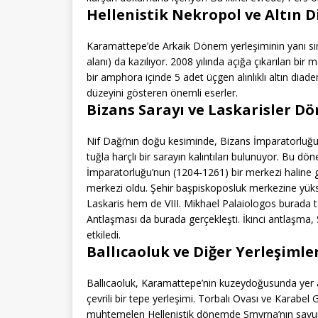
Hellenistik Nekropol ve Altın 
Karamattepe’de Arkaik Dönem yerleşiminin yanı sıra,
alanı) da kazılıyor. 2008 yılında açığa çıkarılan bi
bir amphora içinde 5 adet üçgen alınlıklı altın dia
düzeyini gösteren önemli eserler.
Bizans Sarayı ve Laskarisler D
Nif Dağı’nın doğu kesiminde, Bizans İmparatorluğu
tuğla harçlı bir sarayın kalıntıları bulunuyor. Bu d
İmparatorluğu’nun (1204-1261) bir merkezi haline ge
merkezi oldu. Şehir başpiskoposluk merkezine yüksel
Laskaris hem de VIII. Mikhael Palaiologos burada
Antlaşması da burada gerçekleşti. İkinci antlaşma, S
etkiledi.
Ballıcaoluk ve Diğer Yerleşimle
Ballıcaoluk, Karamattepe’nin kuzeydoğusunda yer a
çevrili bir tepe yerleşimi. Torbalı Ovası ve Karabel
muhtemelen Hellenistik dönemde Smyrna’nın savunma