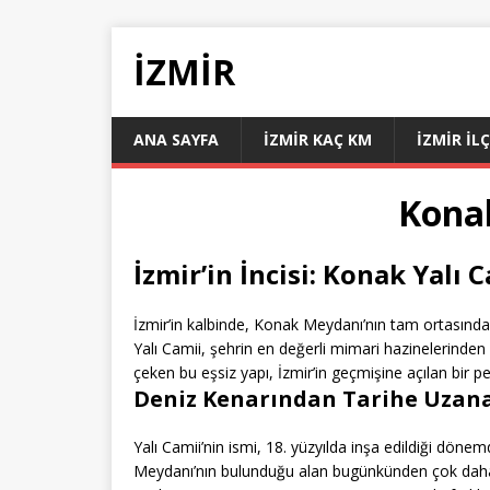
İZMIR
ANA SAYFA
İZMIR KAÇ KM
İZMIR İL
Konak
İzmir’in İncisi: Konak Yalı 
İzmir’in kalbinde, Konak Meydanı’nın tam ortasında
Yalı Camii, şehrin en değerli mimari hazinelerinden b
çeken bu eşsiz yapı, İzmir’in geçmişine açılan bir pe
Deniz Kenarından Tarihe Uzana
Yalı Camii’nin ismi, 18. yüzyılda inşa edildiği dön
Meydanı’nın bulunduğu alan bugünkünden çok daha fa