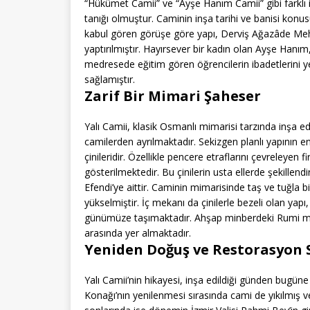
“Hükümet Camii” ve “Ayşe Hanım Camii” gibi farklı i
tanığı olmuştur. Caminin inşa tarihi ve banisi konus
kabul gören görüşe göre yapı, Derviş Ağazâde Meh
yaptırılmıştır. Hayırsever bir kadın olan Ayşe Han
medresede eğitim gören öğrencilerin ibadetlerini ye
sağlamıştır.
Zarif Bir Mimari Şaheser
Yalı Camii, klasik Osmanlı mimarisi tarzında inşa ed
camilerden ayrılmaktadır. Sekizgen planlı yapının e
çinileridir. Özellikle pencere etraflarını çevreleyen fi
gösterilmektedir. Bu çinilerin usta ellerde şekillen
Efendi’ye aittir. Caminin mimarisinde taş ve tuğla b
yükselmiştir. İç mekanı da çinilerle bezeli olan yapı
günümüze taşımaktadır. Ahşap minberdeki Rumi mot
arasında yer almaktadır.
Yeniden Doğuş ve Restorasyon S
Yalı Camii’nin hikayesi, inşa edildiği günden bugüne
Konağı’nın yenilenmesi sırasında cami de yıkılmış ve