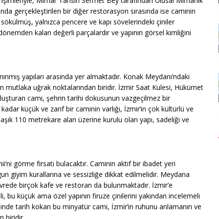
irişimleriyle, Mimar Tahsin Sermet Bey tarafından Ulusal Mimarlık
nda gerçekleştirilen bir diğer restorasyon sırasında ise caminin
 sökülmüş, yalnızca pencere ve kapı sövelerindeki çiniler
önemden kalan değerli parçalardır ve yapının görsel kimliğini
anınmış yapıları arasında yer almaktadır. Konak Meydanı’ndaki
 mutlaka uğrak noktalarından biridir. İzmir Saat Kulesi, Hükümet
 oluşturan cami, şehrin tarihi dokusunun vazgeçilmez bir
adar küçük ve zarif bir caminin varlığı, İzmir’in çok kültürlü ve
klaşık 110 metrekare alan üzerine kurulu olan yapı, sadeliği ve
’ni görme fırsatı bulacaktır. Caminin aktif bir ibadet yeri
n giyim kurallarına ve sessizliğe dikkat edilmelidir. Meydana
evrede birçok kafe ve restoran da bulunmaktadır. İzmir’e
 bu küçük ama özel yapının firuze çinilerini yakından incelemeli
esinde tarih kokan bu minyatür cami, İzmir’in ruhunu anlamanın ve
biridir.