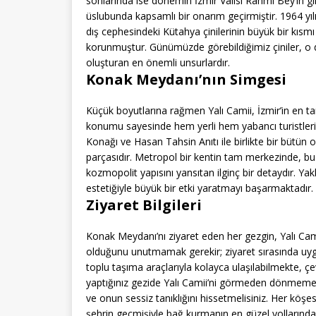
sonlarında ise dönemin İzmir Valisi Rahmi Bey’in g
üslubunda kapsamlı bir onarım geçirmiştir. 1964 yılı
dış cephesindeki Kütahya çinilerinin büyük bir kısmı
korunmuştur. Günümüzde görebildiğimiz çiniler, o d
oluşturan en önemli unsurlardır.
Konak Meydanı’nın Simgesi
Küçük boyutlarına rağmen Yalı Camii, İzmir’in en t
konumu sayesinde hem yerli hem yabancı turistlerin
Konağı ve Hasan Tahsin Anıtı ile birlikte bir bütün
parçasıdır. Metropol bir kentin tam merkezinde, bu k
kozmopolit yapısını yansıtan ilginç bir detaydır. Ya
estetiğiyle büyük bir etki yaratmayı başarmaktadır.
Ziyaret Bilgileri
Konak Meydanı’nı ziyaret eden her gezgin, Yalı Camii
olduğunu unutmamak gerekir; ziyaret sırasında uygu
toplu taşıma araçlarıyla kolayca ulaşılabilmekte, ç
yaptığınız gezide Yalı Camii’ni görmeden dönmemeli,
ve onun sessiz tanıklığını hissetmelisiniz. Her köş
şehrin geçmişiyle bağ kurmanın en güzel yollarından 