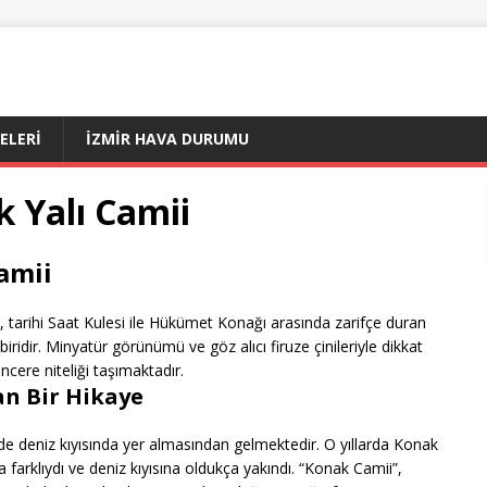
ÇELERI
İZMIR HAVA DURUMU
 Yalı Camii
Camii
, tarihi Saat Kulesi ile Hükümet Konağı arasında zarifçe duran
iridir. Minyatür görünümü ve göz alıcı firuze çinileriyle dikkat
ncere niteliği taşımaktadır.
n Bir Hikaye
emde deniz kıyısında yer almasından gelmektedir. O yıllarda Konak
rklıydı ve deniz kıyısına oldukça yakındı. “Konak Camii”,