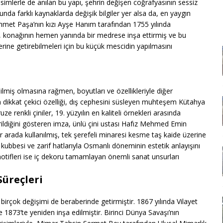
simlerle de anılan bu yapı, şehrin değişen coğrafyasının sessiz
unda farklı kaynaklarda değişik bilgiler yer alsa da, en yaygın
met Paşa’nın kızı Ayşe Hanım tarafından 1755 yılında
ım, konağının hemen yanında bir medrese inşa ettirmiş ve bu
rine getirebilmeleri için bu küçük mescidin yapılmasını
ilmiş olmasına rağmen, boyutları ve özellikleriyle diğer
n dikkat çekici özelliği, dış cephesini süsleyen muhteşem Kütahya
ruze renkli çiniler, 19. yüzyılın en kaliteli örnekleri arasında
dirildiğini gösteren imza, ünlü çini ustası Hafız Mehmed Emin
ir arada kullanılmış, tek şerefeli minaresi kesme taş kaide üzerine
, kubbesi ve zarif hatlarıyla Osmanlı döneminin estetik anlayışını
ifleri ise iç dekoru tamamlayan önemli sanat unsurları
üreçleri
 birçok değişimi de beraberinde getirmiştir. 1867 yılında Vilayet
 1873’te yeniden inşa edilmiştir. Birinci Dünya Savaşı’nın