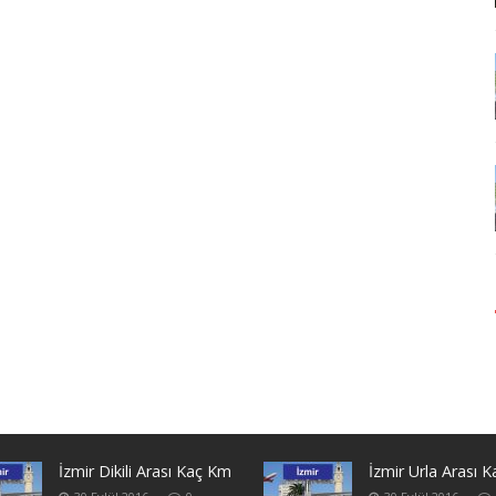
İzmir Dikili Arası Kaç Km
İzmir Urla Arası 