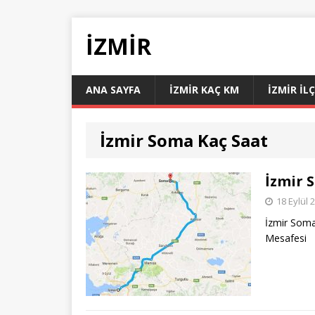
İZMIR
ANA SAYFA
İZMIR KAÇ KM
İZMIR İL
İzmir Soma Kaç Saat
İzmir 
18 Eylül 
İzmir Soma
Mesafesi