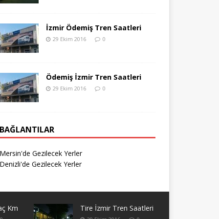
İzmir Ödemiş Tren Saatleri
29 Ekim 2016
0
Ödemiş İzmir Tren Saatleri
29 Ekim 2016
0
BAĞLANTILAR
Mersin'de Gezilecek Yerler
Denizli'de Gezilecek Yerler
Kaç Km
Tire İzmir Tren Saatleri