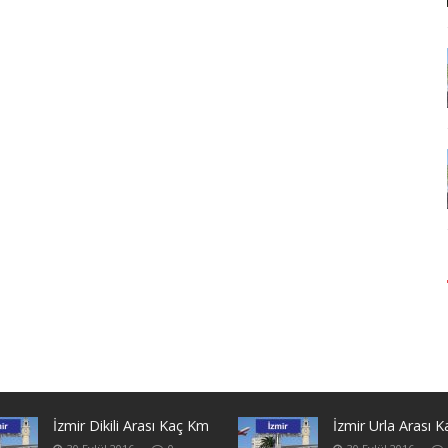
İzmir Dikili Arası Kaç Km
İzmir Urla Arası 