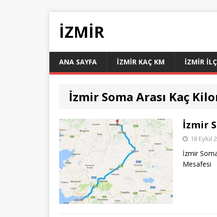
İZMIR
ANA SAYFA
İZMIR KAÇ KM
İZMIR İL
İzmir Soma Arası Kaç Kil
İzmir 
18 Eylül 
İzmir Soma
Mesafesi