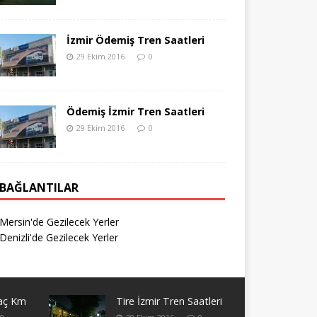
İzmir Ödemiş Tren Saatleri
29 Ekim 2016
0
Ödemiş İzmir Tren Saatleri
29 Ekim 2016
0
BAĞLANTILAR
Mersin'de Gezilecek Yerler
Denizli'de Gezilecek Yerler
Kaç Km
Tire İzmir Tren Saatleri