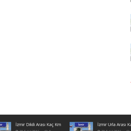
İzmir Dikili Arası Kaç Km
İzmir Urla Arası 