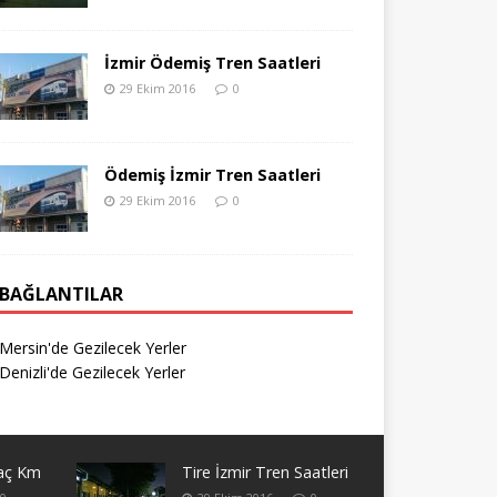
İzmir Ödemiş Tren Saatleri
29 Ekim 2016
0
Ödemiş İzmir Tren Saatleri
29 Ekim 2016
0
BAĞLANTILAR
Mersin'de Gezilecek Yerler
Denizli'de Gezilecek Yerler
Kaç Km
Tire İzmir Tren Saatleri