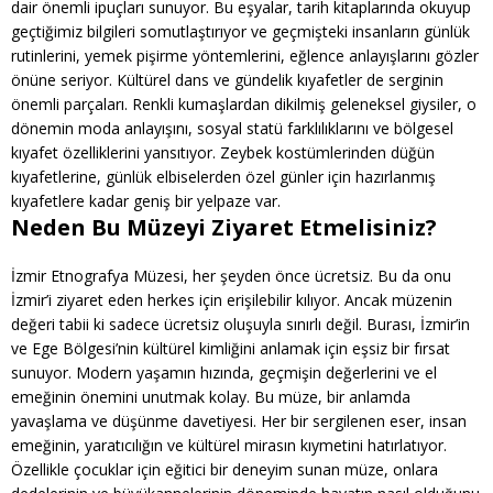
dair önemli ipuçları sunuyor. Bu eşyalar, tarih kitaplarında okuyup
geçtiğimiz bilgileri somutlaştırıyor ve geçmişteki insanların günlük
rutinlerini, yemek pişirme yöntemlerini, eğlence anlayışlarını gözler
önüne seriyor. Kültürel dans ve gündelik kıyafetler de serginin
önemli parçaları. Renkli kumaşlardan dikilmiş geleneksel giysiler, o
dönemin moda anlayışını, sosyal statü farklılıklarını ve bölgesel
kıyafet özelliklerini yansıtıyor. Zeybek kostümlerinden düğün
kıyafetlerine, günlük elbiselerden özel günler için hazırlanmış
kıyafetlere kadar geniş bir yelpaze var.
Neden Bu Müzeyi Ziyaret Etmelisiniz?
İzmir Etnografya Müzesi, her şeyden önce ücretsiz. Bu da onu
İzmir’i ziyaret eden herkes için erişilebilir kılıyor. Ancak müzenin
değeri tabii ki sadece ücretsiz oluşuyla sınırlı değil. Burası, İzmir’in
ve Ege Bölgesi’nin kültürel kimliğini anlamak için eşsiz bir fırsat
sunuyor. Modern yaşamın hızında, geçmişin değerlerini ve el
emeğinin önemini unutmak kolay. Bu müze, bir anlamda
yavaşlama ve düşünme davetiyesi. Her bir sergilenen eser, insan
emeğinin, yaratıcılığın ve kültürel mirasın kıymetini hatırlatıyor.
Özellikle çocuklar için eğitici bir deneyim sunan müze, onlara