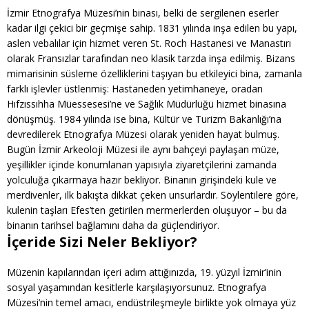
İzmir Etnografya Müzesi’nin binası, belki de sergilenen eserler
kadar ilgi çekici bir geçmişe sahip. 1831 yılında inşa edilen bu yapı,
aslen vebalılar için hizmet veren St. Roch Hastanesi ve Manastırı
olarak Fransızlar tarafından neo klasik tarzda inşa edilmiş. Bizans
mimarisinin süsleme özelliklerini taşıyan bu etkileyici bina, zamanla
farklı işlevler üstlenmiş: Hastaneden yetimhaneye, oradan
Hıfzıssıhha Müessesesi’ne ve Sağlık Müdürlüğü hizmet binasına
dönüşmüş. 1984 yılında ise bina, Kültür ve Turizm Bakanlığı’na
devredilerek Etnografya Müzesi olarak yeniden hayat bulmuş.
Bugün İzmir Arkeoloji Müzesi ile aynı bahçeyi paylaşan müze,
yeşillikler içinde konumlanan yapısıyla ziyaretçilerini zamanda
yolculuğa çıkarmaya hazır bekliyor. Binanın girişindeki kule ve
merdivenler, ilk bakışta dikkat çeken unsurlardır. Söylentilere göre,
kulenin taşları Efes’ten getirilen mermerlerden oluşuyor – bu da
binanın tarihsel bağlamını daha da güçlendiriyor.
İçeride Sizi Neler Bekliyor?
Müzenin kapılarından içeri adım attığınızda, 19. yüzyıl İzmir’inin
sosyal yaşamından kesitlerle karşılaşıyorsunuz. Etnografya
Müzesi’nin temel amacı, endüstrileşmeyle birlikte yok olmaya yüz