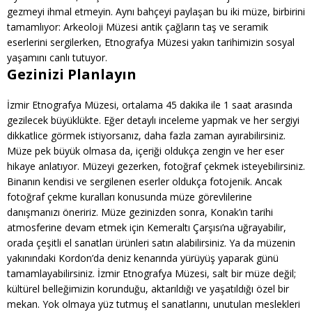
gezmeyi ihmal etmeyin. Aynı bahçeyi paylaşan bu iki müze, birbirini
tamamlıyor: Arkeoloji Müzesi antik çağların taş ve seramik
eserlerini sergilerken, Etnografya Müzesi yakın tarihimizin sosyal
yaşamını canlı tutuyor.
Gezinizi Planlayın
İzmir Etnografya Müzesi, ortalama 45 dakika ile 1 saat arasında
gezilecek büyüklükte. Eğer detaylı inceleme yapmak ve her sergiyi
dikkatlice görmek istiyorsanız, daha fazla zaman ayırabilirsiniz.
Müze pek büyük olmasa da, içeriği oldukça zengin ve her eser
hikaye anlatıyor. Müzeyi gezerken, fotoğraf çekmek isteyebilirsiniz.
Binanın kendisi ve sergilenen eserler oldukça fotojenik. Ancak
fotoğraf çekme kuralları konusunda müze görevlilerine
danışmanızı öneririz. Müze gezinizden sonra, Konak’ın tarihi
atmosferine devam etmek için Kemeraltı Çarşısı’na uğrayabilir,
orada çeşitli el sanatları ürünleri satın alabilirsiniz. Ya da müzenin
yakınındaki Kordon’da deniz kenarında yürüyüş yaparak günü
tamamlayabilirsiniz. İzmir Etnografya Müzesi, salt bir müze değil;
kültürel belleğimizin korunduğu, aktarıldığı ve yaşatıldığı özel bir
mekan. Yok olmaya yüz tutmuş el sanatlarını, unutulan meslekleri