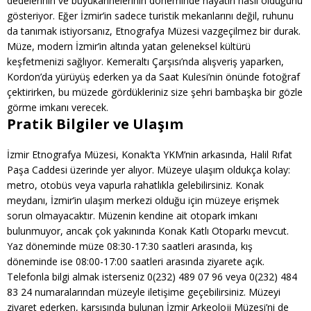
dedelerinin ve büyükannelerinin döneminde hayatın nasıl olduğunu
gösteriyor. Eğer İzmir’in sadece turistik mekanlarını değil, ruhunu
da tanımak istiyorsanız, Etnografya Müzesi vazgeçilmez bir durak.
Müze, modern İzmir’in altında yatan geleneksel kültürü
keşfetmenizi sağlıyor. Kemeraltı Çarşısı’nda alışveriş yaparken,
Kordon’da yürüyüş ederken ya da Saat Kulesi’nin önünde fotoğraf
çektirirken, bu müzede gördükleriniz size şehri bambaşka bir gözle
görme imkanı verecek.
Pratik Bilgiler ve Ulaşım
İzmir Etnografya Müzesi, Konak’ta YKM’nin arkasında, Halil Rıfat
Paşa Caddesi üzerinde yer alıyor. Müzeye ulaşım oldukça kolay:
metro, otobüs veya vapurla rahatlıkla gelebilirsiniz. Konak
meydanı, İzmir’in ulaşım merkezi olduğu için müzeye erişmek
sorun olmayacaktır. Müzenin kendine ait otopark imkanı
bulunmuyor, ancak çok yakınında Konak Katlı Otoparkı mevcut.
Yaz döneminde müze 08:30-17:30 saatleri arasında, kış
döneminde ise 08:00-17:00 saatleri arasında ziyarete açık.
Telefonla bilgi almak isterseniz 0(232) 489 07 96 veya 0(232) 484
83 24 numaralarından müzeyle iletişime geçebilirsiniz. Müzeyi
ziyaret ederken, karşısında bulunan İzmir Arkeoloji Müzesi’ni de