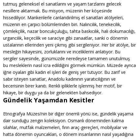
tutmuş geleneksel el sanatlarını ve yaşam tarzlarını gelecek
nesillere aktarmak. Bu misyon, müzenin her köşesinde
hissediliyor. Mankenlerle canlandırılmış el sanatları atölyeleri,
müzenin en çarpıcı bölümlerinden biri. Nalıncılık, tenekecilik,
çömlekçilik, nazar boncukçuluğu, tahta baskıcılık, halı dokumacılığı,
urgancılık, keçecilik ve saraciye gibi zanaatlar, sanki o dönemin
ustalarının ellerinden yeni çıkmış gibi sergileniyor. Her bir atölye, bir
mesleğin hikayesini, zorluklarını ve inceliklerini anlatıyor. Bu
sergiler sayesinde, günümüzde neredeyse tamamen unutulmuş
bu mesleklerin nasıl icra edildiğini görmek mümkün. Müzede ayrıca
iğne oyaları gibi kadın el işleri de geniş yer tutuyor. Bu zarif ve
sabır isteyen sanatlar, Anadolu kadınının yaratıcılığının ve
becerisinin birer kanıtı. Renkli ipliklerle işlenmiş her motif, bir
hikaye, bir duygu ya da bir gelenekten bahsediyor.
Gündelik Yaşamdan Kesitler
Etnografya Müzesi’nin bir diğer önemli yönü ise, gündelik yaşama
dair sunduğu zengin koleksiyon. Osmanlı döneminden kalma
silahlar, mutfak malzemeleri, fırın araç-gereçleri, mobilyalar ve
hatta dönemin oyuncakları, o dönem insanlarının nasıl yaşadığına