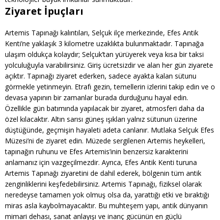
Ziyaret İpuçları
Artemis Tapınağı kalıntıları, Selçuk ilçe merkezinde, Efes Antik
Kenti’ne yaklaşık 3 kilometre uzaklıkta bulunmaktadır. Tapınağa
ulaşım oldukça kolaydır; Selçuk’tan yürüyerek veya kısa bir taksi
yolculuğuyla varabilirsiniz. Giriş ücretsizdir ve alan her gün ziyarete
açıktır. Tapınağı ziyaret ederken, sadece ayakta kalan sütunu
görmekle yetinmeyin. Etrafı gezin, temellerin izlerini takip edin ve o
devasa yapının bir zamanlar burada durduğunu hayal edin.
Özellikle gün batımında yapılacak bir ziyaret, atmosferi daha da
özel kılacaktır. Altın sarısı güneş ışıkları yalnız sütunun üzerine
düştüğünde, geçmişin hayaleti adeta canlanır. Mutlaka Selçuk Efes
Müzesi’ni de ziyaret edin. Müzede sergilenen Artemis heykelleri,
tapınağın ruhunu ve Efes Artemis’inin benzersiz karakterini
anlamanız için vazgeçilmezdir. Ayrıca, Efes Antik Kenti turuna
Artemis Tapınağı ziyaretini de dahil ederek, bölgenin tüm antik
zenginliklerini keşfedebilirsiniz. Artemis Tapınağı, fiziksel olarak
neredeyse tamamen yok olmuş olsa da, yarattığı etki ve bıraktığı
miras asla kaybolmayacaktır. Bu muhteşem yapı, antik dünyanın
mimari dehası, sanat anlayışı ve inanç gücünün en güçlü