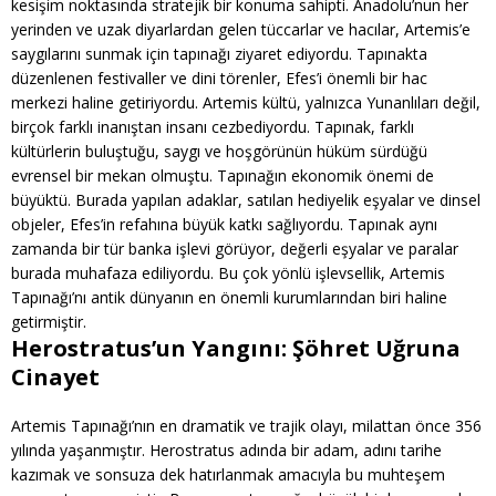
kesişim noktasında stratejik bir konuma sahipti. Anadolu’nun her
yerinden ve uzak diyarlardan gelen tüccarlar ve hacılar, Artemis’e
saygılarını sunmak için tapınağı ziyaret ediyordu. Tapınakta
düzenlenen festivaller ve dini törenler, Efes’i önemli bir hac
merkezi haline getiriyordu. Artemis kültü, yalnızca Yunanlıları değil,
birçok farklı inanıştan insanı cezbediyordu. Tapınak, farklı
kültürlerin buluştuğu, saygı ve hoşgörünün hüküm sürdüğü
evrensel bir mekan olmuştu. Tapınağın ekonomik önemi de
büyüktü. Burada yapılan adaklar, satılan hediyelik eşyalar ve dinsel
objeler, Efes’in refahına büyük katkı sağlıyordu. Tapınak aynı
zamanda bir tür banka işlevi görüyor, değerli eşyalar ve paralar
burada muhafaza ediliyordu. Bu çok yönlü işlevsellik, Artemis
Tapınağı’nı antik dünyanın en önemli kurumlarından biri haline
getirmiştir.
Herostratus’un Yangını: Şöhret Uğruna
Cinayet
Artemis Tapınağı’nın en dramatik ve trajik olayı, milattan önce 356
yılında yaşanmıştır. Herostratus adında bir adam, adını tarihe
kazımak ve sonsuza dek hatırlanmak amacıyla bu muhteşem