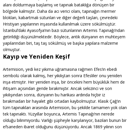
alanı doldurmaya başlamış ve tapınak bataklığa dönüşen bir
bölgede kalmıştır. Daha da acı verici olanı, tapınağın mermer
blokları, kabartmalı sütunları ve diğer değerli taşları, çevredeki
Hristiyan yapılarının inşasında kullanılmak üzere sökülmüştür.
İstanbul’daki Ayasofya’nın bazı sütunlarının Artemis Tapınağı’ndan
getirildiği düşünülmektedir. Böylece, antik dünyanın en muhteşem
yapılarından biri, taş taş sökülmüş ve başka yapılara malzeme
olmuştur.
Kayıp ve Yeniden Keşif
Artemision, yedi kez yıkıma uğramasına rağmen Efes’in ebedi
sembolü olarak kalmış, her yıkılıştan sonra Efesliler onu yeniden
inşa etmiştir. Her yeniden inşa, bir öncekini hem büyüklük hem de
ihtişam açısından geride bırakmıştır. Ancak sekizinci ve son
yıkılışından sonra, dünyanın bu harikası ardında hiçbir iz
bırakmadan bir hayalet gibi ortadan kaybolmuştur. Klasik Çağ’ın
tüm tapınakları arasında Artemision, bu şekilde tamamen yok olan
tek tapınaktı. Yüzyıllar boyunca, Artemis Tapınağı’nın nerede
olduğu bilinmiyordu. Varlığı şüpheyle karşılanıyor, bazıları bunun bir
efsaneden ibaret olduğunu düşünüyordu. Ancak 1869 yılının son