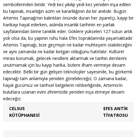
sembollerinden biridir. Yedi kez yıkılıp yedi kez yeniden inşa edilen
bu tapınak, insanlığın azim ve kararlılığının da bir anıtıdır. Bugün
Artemis Tapınağı’nın kalıntıları önünde duran her ziyaretçi, kayıp bir
harikayı hayal ederken, aslında insanlık tarihinin en parlak
sayfalarından birine tanıklık eder. Göklere yükselen 127 sütun artık
yok olsa da, bu yapının ruhu hala Efes topraklarında yaşamaktadır.
Artemis Tapınağı, bize geçmişin ne kadar muhteşem olabileceğini
ve aynı zamanda ne kadar kırılgan olduğunu hatırlatır. Kültürel
mirası korumak, gelecek nesillere aktarmak ve tarihin derslerini
unutmamak için bu kayıp harika, bizlere ilham vermeye devam
edecektir. Belki bir gün gelişen teknolojiler sayesinde, bu görkemli
tapınağı tam anlamıyla yeniden görebileceğiz. O zamana kadar,
hayal gücümüz ve tarihsel belgelerin rehberliğinde, Artemis’in
bulutlara uzanan evini zihnimizde yeniden inşa etmeye devam
edeceğiz.
CELSUS
EFES ANTIK
KÜTÜPHANESI
TIYATROSU