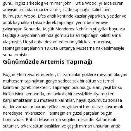
günü, İngiliz arkeolog ve mimar John Turtle Wood, yıllarca süren
arayışın ardından mucizevi bir şekilde tapınağın kalıntılarını
bulmuştur. Wood, Efes antik kentinde kazılar yaparken, yazıtlar ve
antik kaynakları takip ederek tapınağın yerini belirlemeye
çalışmıştır. Sonunda, Küçük Menderes Nehri’nin yüzyıllar boyunca
taşıdığı alüvyonların altında gömülü kalan tapınağın kalıntılarına
ulaşmıştır. Üç yıl daha devam eden on yıllık kazı macerası,
tapınağın parçalarının 1873’te Britanya Müzesi’ne nakledilmesiyle
sona ermiştir.
Günümüzde Artemis Tapınağı
Bugün Efes’i ziyaret edenler, bir zamanlar göklere meydan okuyan
muhteşem tapınaktan geriye sadece tek bir sütun ve temel
kalıntıları görebilmektedir. Tapınağın bulunduğu alan, yeşil bir su
birikintisinin kenarında, melankolik bir sessizlikle ziyaretçileri
karşılamaktadır. Bu mütevazı kalıntılar, hayal gücümüzü zorlasa
da, bir zamanlar burada yükselen görkemi tam olarak kavramak
neredeyse imkansızdır. Tapınağın en güzel parçaları bugün
Londra’daki British Museum’da sergilenmektedir. Kabartmalı
sütunlar, arkaik sütun başlıkları ve çeşitli mimari unsurlar, antik