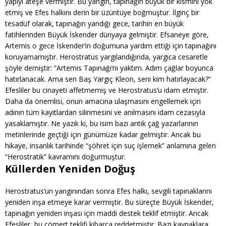
yapıyı ateşe vermiştir. Bu yangın, tapınağın büyük bir kısmını yok
etmiş ve Efes halkını derin bir üzüntüye boğmuştur. İlginç bir
tesadüf olarak, tapınağın yandığı gece, tarihin en büyük
fatihlerinden Büyük İskender dünyaya gelmiştir. Efsaneye göre,
Artemis o gece İskender’in doğumuna yardım ettiği için tapınağını
koruyamamıştır. Herostratus yargılandığında, yargıca cesaretle
şöyle demiştir: “Artemis Tapınağı’nı yaktım. Adım çağlar boyunca
hatırlanacak. Ama sen Baş Yargıç Kleon, seni kim hatırlayacak?”
Efesliler bu cinayeti affetmemiş ve Herostratus’u idam etmiştir.
Daha da önemlisi, onun amacına ulaşmasını engellemek için
adının tüm kayıtlardan silinmesini ve anılmasını idam cezasıyla
yasaklamıştır. Ne yazık ki, bu isim bazı antik çağ yazarlarının
metinlerinde geçtiği için günümüze kadar gelmiştir. Ancak bu
hikaye, insanlık tarihinde “şöhret için suç işlemek” anlamına gelen
“Herostratik” kavramını doğurmuştur.
Küllerden Yeniden Doğuş
Herostratus’un yangınından sonra Efes halkı, sevgili tapınaklarını
yeniden inşa etmeye karar vermiştir. Bu süreçte Büyük İskender,
tapınağın yeniden inşası için maddi destek teklif etmiştir. Ancak
Efesliler, bu cömert teklifi kibarca reddetmiştir. Bazı kaynaklara