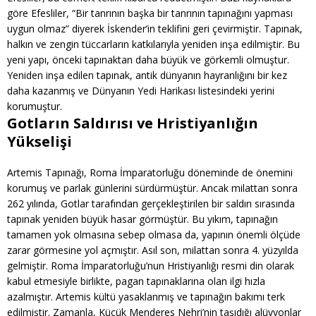
göre Efesliler, “Bir tanrının başka bir tanrının tapınağını yapması
uygun olmaz” diyerek İskender’in teklifini geri çevirmiştir. Tapınak,
halkın ve zengin tüccarların katkılarıyla yeniden inşa edilmiştir. Bu
yeni yapı, önceki tapınaktan daha büyük ve görkemli olmuştur.
Yeniden inşa edilen tapınak, antik dünyanın hayranlığını bir kez
daha kazanmış ve Dünyanın Yedi Harikası listesindeki yerini
korumuştur.
Gotların Saldırısı ve Hristiyanlığın
Yükselişi
Artemis Tapınağı, Roma İmparatorluğu döneminde de önemini
korumuş ve parlak günlerini sürdürmüştür. Ancak milattan sonra
262 yılında, Gotlar tarafından gerçekleştirilen bir saldırı sırasında
tapınak yeniden büyük hasar görmüştür. Bu yıkım, tapınağın
tamamen yok olmasına sebep olmasa da, yapının önemli ölçüde
zarar görmesine yol açmıştır. Asıl son, milattan sonra 4. yüzyılda
gelmiştir. Roma İmparatorluğu’nun Hristiyanlığı resmi din olarak
kabul etmesiyle birlikte, pagan tapınaklarına olan ilgi hızla
azalmıştır. Artemis kültü yasaklanmış ve tapınağın bakımı terk
edilmiştir. Zamanla, Küçük Menderes Nehri’nin taşıdığı alüvyonlar