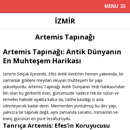
MENU
İZMIR
Artemis Tapınağı
Artemis Tapınağı: Antik Dünyanın
En Muhteşem Harikası
İzmir’in Selçuk ilçesinde, Efes Antik Kenti’nin hemen yakınında, bir
zamanlar göklere meydan okuyan muhteşem bir yapı
yükseliyordu: Artemis Tapınağı. Antik Dünyanın Yedi Harikası’ndan
biri olan bu görkemli eser, günümüzde sadece tek bir sütun ve
temeller halinde ayakta kalsa da, tarihe kazıdığı iz asla
silinmeyecek kadar derin. Mermerden yontulmuş bu dev yapı,
yalnızca bir tapınak değil, aynı zamanda sanatın, mimarinin ve
inanç gücünün en yüce tezahürüydü.
Tanrıça Artemis: Efes’in Koruyucusu