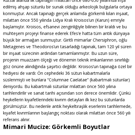
Kutsal alanda ilk tapınağın milattan önce 680-650 yıllarında inşa
edilmiş ahşap sütunlu bir sunak olduğu arkeolojik bulgularla ortaya
konmuştur. Ancak tapınağı gerçek anlamda görkemli kılan inşaat,
milattan önce 550 yılında Lidya Kralı Kroisos’un (Karun) emriyle
başlamıştır. Kroisos, efsanevi zenginliğiyle bilinen bir kraldı ve bu
muhteşem projeyi finanse ederek Efes’e hatta tüm antik dünyaya
büyük bir armağan sunmuştur. Giritli mimarlar Chersiphron, oğlu
Metagenes ve Theodoros’un tasarladığı tapınak, tam 120 yıl süren
bir inşaat sürecinin ardından tamamlanmıştır. Bu uzun süre,
projenin muazzam ölçeği ve dönemin teknik imkanlarının sınırlılığı
göz önüne alındığında şaşırtıcı değildir. Kroisos’un tapınağa özel bir
hediyesi de vardı: Ön cephedeki 36 sütun kabartmalarla
süslenmişti ve bunlara “Columnae Caelatae” (kabartmalı sütunlar)
deniyordu. Bu kabartmalı sütunlar milattan önce 560 yılına
tarihlendirilir ve sanat tarihi açısından son derece önemlidir. Çünkü
heykellerin kıyafetlerindeki kıvrım detayları ilk kez bu sütunlarda
görülmüştür. Bu nedenle antik heykeltıraşlık eserlerini tarihlemede,
kıyafet kıvrımlarının başlangıç noktası olarak milattan önce 560 yılı
referans alınır.
Mimari Mucize: Görkemli Boyutlar