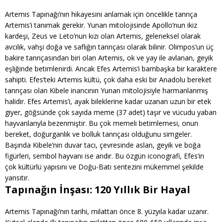
Artemis Tapınağı’nın hikayesini anlamak için öncelikle tanrıça
Artemis’i tanımak gerekir. Yunan mitolojisinde Apollo’nun ikiz
kardeşi, Zeus ve Leto’nun kızı olan Artemis, geleneksel olarak
avcılık, vahşi doğa ve saflığın tanrıçası olarak bilinir. Olimpos’un üç
bakire tanrıçasından biri olan Artemis, ok ve yay ile avlanan, geyik
eşliğinde betimlenirdi. Ancak Efes Artemis’i bambaşka bir karaktere
sahipti. Efes’teki Artemis kültü, çok daha eski bir Anadolu bereket
tanrıçası olan Kibele inancının Yunan mitolojisiyle harmanlanmış
halidir. Efes Artemis’i, ayak bileklerine kadar uzanan uzun bir etek
giyer, göğsünde çok sayıda meme (37 adet) taşır ve vücudu yaban
hayvanlarıyla bezenmiştir. Bu çok memeli betimlemesi, onun
bereket, doğurganlık ve bolluk tanrıçası olduğunu simgeler.
Başında Kibele’nin duvar tacı, çevresinde aslan, geyik ve boğa
figürleri, sembol hayvanı ise arıdır. Bu özgün iconografi, Efes’in
çok kültürlü yapısını ve Doğu-Batı sentezini mükemmel şekilde
yansıtır.
Tapınağın İnşası: 120 Yıllık Bir Hayal
Artemis Tapınağı’nın tarihi, milattan önce 8. yüzyıla kadar uzanır.