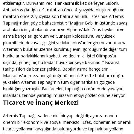
etkilemiştir. Dünyanın Yedi Harikası’nı ilk kez derleyen Sidonlu
Antipatros (Antipater), milattan önce 4. yüzyılda oluşturduğu ve
milattan önce 2. yüzyılda son halini alan ünlü listesinde Artemis
Tapınağı’ndan şöyle bahsetmiştir: “Mağrur Babil’in üstünde savaş
arabaları için yol olan duvarını ve Alpheus’daki Zeus heykelini ve
asma bahçeleri gördüm ve Güneşin kolosusunu ve yüksek
piramitlerin devasa işçiliğini ve Mausolos’un engin mezarını; ama
Artemis’in bulutlar üzerine kurulmuş evini gördüğümde diğer tüm
harikalar parlaklıklarını kaybetti ve dedim ki: İşte! Olimpos’un
dışında, güneş hiç bu kadar büyük bir şeye bakmadı.” Bizanslı
tarihçi Filon da benzer şekilde, Babil’in asma bahçelerini,
Mausolos’un mezarını gördüğünü ancak Efes’te bulutlara doğru
yükselen Artemis Tapınağı’nın tüm diğer harikaları gölgede
bıraktığını yazmıştır. Bu ifadeler, tapınağın o dönemde yaşayan
insanlar üzerinde yarattığı muazzam etkiyi gözler önüne seriyor.
Ticaret ve İnanç Merkezi
Artemis Tapınağı, sadece dini bir yapı değildi; aynı zamanda
önemli bir ekonomik ve sosyal merkezdi. Efes, dönemin en önemli
ticaret yollarının kavşağında bulunuyordu ve tapınak bu yolların