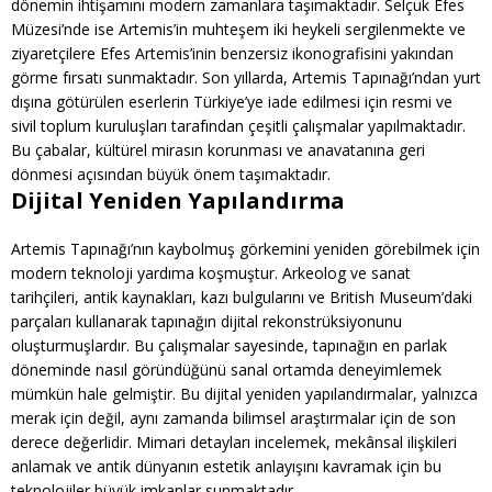
dönemin ihtişamını modern zamanlara taşımaktadır. Selçuk Efes
Müzesi’nde ise Artemis’in muhteşem iki heykeli sergilenmekte ve
ziyaretçilere Efes Artemis’inin benzersiz ikonografisini yakından
görme fırsatı sunmaktadır. Son yıllarda, Artemis Tapınağı’ndan yurt
dışına götürülen eserlerin Türkiye’ye iade edilmesi için resmi ve
sivil toplum kuruluşları tarafından çeşitli çalışmalar yapılmaktadır.
Bu çabalar, kültürel mirasın korunması ve anavatanına geri
dönmesi açısından büyük önem taşımaktadır.
Dijital Yeniden Yapılandırma
Artemis Tapınağı’nın kaybolmuş görkemini yeniden görebilmek için
modern teknoloji yardıma koşmuştur. Arkeolog ve sanat
tarihçileri, antik kaynakları, kazı bulgularını ve British Museum’daki
parçaları kullanarak tapınağın dijital rekonstrüksiyonunu
oluşturmuşlardır. Bu çalışmalar sayesinde, tapınağın en parlak
döneminde nasıl göründüğünü sanal ortamda deneyimlemek
mümkün hale gelmiştir. Bu dijital yeniden yapılandırmalar, yalnızca
merak için değil, aynı zamanda bilimsel araştırmalar için de son
derece değerlidir. Mimari detayları incelemek, mekânsal ilişkileri
anlamak ve antik dünyanın estetik anlayışını kavramak için bu
teknolojiler büyük imkanlar sunmaktadır.