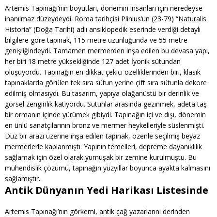
Artemis Tapınağı’nın boyutları, dönemin insanları için neredeyse
inanılmaz düzeydeydi. Roma tarihçisi Plinius’un (23-79) “Naturalis
Historia” (Doğa Tarihi) adlı ansiklopedik eserinde verdiği detaylı
bilgilere göre tapınak, 115 metre uzunluğunda ve 55 metre
genişliğindeydi. Tamamen mermerden inşa edilen bu devasa yapı,
her biri 18 metre yüksekliğinde 127 adet İyonik sütundan
oluşuyordu. Tapınağın en dikkat çekici özelliklerinden biri, klasik
tapınaklarda görülen tek sıra sütun yerine çift sıra sütunla dekore
edilmiş olmasıydı. Bu tasarım, yapıya olağanüstü bir derinlik ve
görsel zenginlik katıyordu. Sütunlar arasında gezinmek, adeta taş
bir ormanın içinde yürümek gibiydi. Tapınağın içi ve dışı, dönemin
en ünlü sanatçılarının bronz ve mermer heykelleriyle süslenmişti.
Düz bir arazi üzerine inşa edilen tapınak, özenle seçilmiş beyaz
mermerlerle kaplanmıştı. Yapının temelleri, depreme dayanıklılık
sağlamak için özel olarak yumuşak bir zemine kurulmuştu. Bu
mühendislik çözümü, tapınağın yüzyıllar boyunca ayakta kalmasını
sağlamıştır.
Antik Dünyanın Yedi Harikası Listesinde
Artemis Tapınağı’nın görkemi, antik çağ yazarlarını derinden